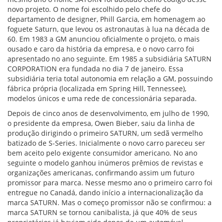
novo projeto. O nome foi escolhido pelo chefe do
departamento de designer, Phill Garcia, em homenagem ao
foguete Saturn, que levou os astronautas à lua na década de
60. Em 1983 a GM anunciou oficialmente o projeto, o mais
ousado e caro da história da empresa, e o novo carro foi
apresentado no ano seguinte. Em 1985 a subsidiária SATURN
CORPORATION era fundada no dia 7 de janeiro. Essa
subsidiária teria total autonomia em relação a GM, possuindo
fábrica própria (localizada em Spring Hill, Tennessee),
modelos únicos e uma rede de concessionária separada.
Depois de cinco anos de desenvolvimento, em julho de 1990,
o presidente da empresa, Owen Bieber, saiu da linha de
produção dirigindo o primeiro SATURN, um sedã vermelho
batizado de S-Series. Inicialmente o novo carro pareceu ser
bem aceito pelo exigente consumidor americano. No ano
seguinte o modelo ganhou inúmeros prêmios de revistas e
organizações americanas, confirmando assim um futuro
promissor para marca. Nesse mesmo ano o primeiro carro foi
entregue no Canadá, dando início a internacionalização da
marca SATURN. Mas o começo promissor não se confirmou: a
marca SATURN se tornou canibalista, já que 40% de seus