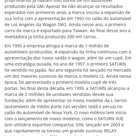
proprietários já haviam sido donos de um automóvel
produzido pela GM. Apesar de não alcançar os resultados
esperados nos primeiros anos, a marca iniciou a expansão de
sua linha com a apresentação em 1992 no salão do automóvel
de Los Angeles da Wagon SW2. Ainda nesse ano, o primeiro
carro da marca é exportado para Taiwan. Ao final desse ano a
montadora já tinha produzido 200 mil carros.
Em 1995 a empresa atingia a marca de 1 milhão de
automóveis produzidos. A expansão da linha continuou com a
apresentação dos novos sedãs e wagon, além de um cupê. Em
uma estratégia ousada, no ano de 1997, o primeiro SATURN
foi vendido no Japão. No ano seguinte foi lançado no mercado
um dos maiores sucessos da marca, o modelo LS. Ainda nessa
época, foi apresentado o primeiro modelo cupê de três
portas. No final desta década, em 1999, a SATURN alcançou a
marca de 2 milhões de unidades vendidas desde sua
fundação, além de apresentar os novos modelos da L-Series
(automóveis de médio porte nas versões sedã e perua) no
salão do automóvel de Nova York. O novo milênio tem início
com o lançamento de novos modelos, como o SATURN VUE
(um utilitário esportivo compacto); ION, lançado em 2003 e
que rapidamente se tornou um grande sucesso; RELAY